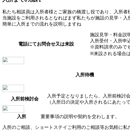
私たち相談員は入所者様とご家族の橋渡し役であり、入所者
当施設をご利用されるとなればまず私たちが施設の見学・入
簡単に入所までの流れを説明しますね
施設見学・料金説
入所受付・入所申
電話にてお問合せ又は来設
※資料請求のみで
※来設される場合
入所待機
入所予定となりましたら、入所前検討
入所前検討会
（入所日の決定や入所されるにあたっ
入所
重要事項の説明や契約を交わします。
入所のご相談、ショートステイご利用のご相談等お気軽に私