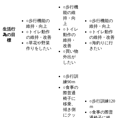
○歩行機
能の維
持・向
○歩行機能の
○歩行機能の
上
維持・向上
維持・向上
生活行
○トイレ
○トイレ動作
○トイレ動作
為の目
動作の
の維持・改善
の維持・改善
標
維持・
○草花や野菜
○海釣りに行
改善
作りをしたい
きたい
○買い物
外出が
したい
○歩行訓
練90ｍ
○食事の
際普通
椅子に
○歩行訓練120
移乗、
ｍ
傾き側
○食事の際普
にクッ
通椅子に移