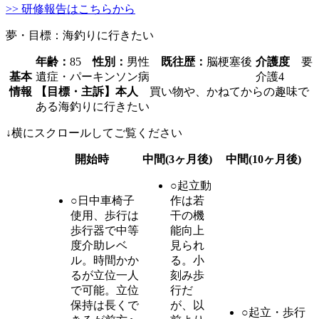
>> 研修報告はこちらから
夢・目標：海釣りに行きたい
年齢：
85
性別：
男性
既往歴：
脳梗塞後
介護度
要
基本
遺症・パーキンソン病
介護4
情報
【目標・主訴】本人
買い物や、かねてからの趣味で
ある海釣りに行きたい
↓横にスクロールしてご覧ください
開始時
中間(3ヶ月後)
中間(10ヶ月後)
○起立動
○日中車椅子
作は若
使用、歩行は
干の機
歩行器で中等
能向上
度介助レベ
見られ
ル。時間かか
る。小
るが立位一人
刻み歩
で可能。立位
行だ
保持は長くで
が、以
○起立・歩行