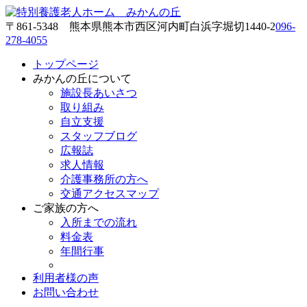
〒861-5348 熊本県熊本市西区河内町白浜字堀切1440-2
096-
278-4055
トップページ
みかんの丘について
施設長あいさつ
取り組み
自立支援
スタッフブログ
広報誌
求人情報
介護事務所の方へ
交通アクセスマップ
ご家族の方へ
入所までの流れ
料金表
年間行事
利用者様の声
お問い合わせ