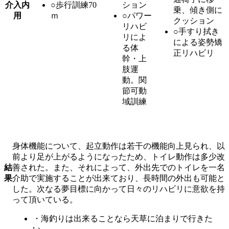
介入内
○歩行訓練70
ション
乗、傾き側に
用
ｍ
○パワー
クッション
リハビ
○手すり拭き
リによ
による姿勢矯
る体
正リハビリ
幹・上
肢運
動。関
節可動
域訓練
身体機能について、起立動作は若干の機能向上見られ、以
前より足が上がるようになったため、トイレ動作は多少改
結
善された。また、それによって、外出先でのトイレを一名
果
介助で実施することが出来ており、長時間の外出も可能と
した。次なる夢目標に向かって日々のリハビリに意欲を持
って頂いている。
・海釣りは出来ることなら天草に泊まりで行きた