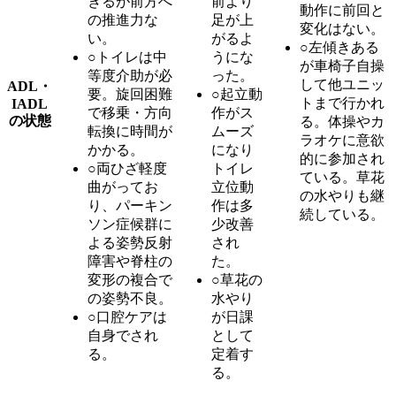
きるが前方へ
前より
動作に前回と
の推進力な
足が上
変化はない。
い。
がるよ
○左傾きある
○トイレは中
うにな
が車椅子自操
等度介助が必
った。
して他ユニッ
ADL・
要。旋回困難
○起立動
トまで行かれ
IADL
で移乗・方向
作がス
の状態
る。体操やカ
転換に時間が
ムーズ
ラオケに意欲
かかる。
になり
的に参加され
○両ひざ軽度
トイレ
ている。草花
曲がってお
立位動
の水やりも継
り、パーキン
作は多
続している。
ソン症候群に
少改善
よる姿勢反射
され
障害や脊柱の
た。
変形の複合で
○草花の
の姿勢不良。
水やり
○口腔ケアは
が日課
自身でされ
として
る。
定着す
る。