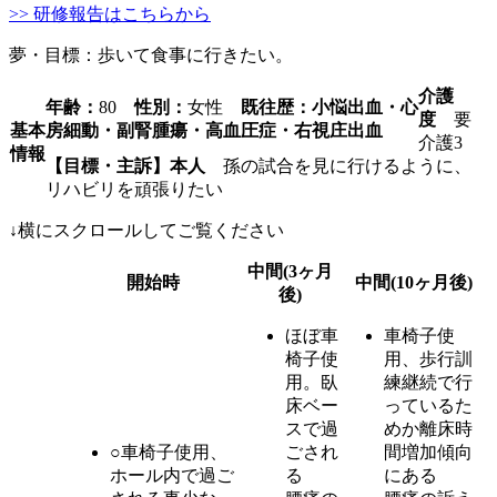
>> 研修報告はこちらから
夢・目標：歩いて食事に行きたい。
介護
年齢：
80
性別：
女性
既往歴：小悩出血・心
度
要
基本
房細動・副腎腫瘍・高血圧症・右視庄出血
介護3
情報
【目標・主訴】本人
孫の試合を見に行けるように、
リハビリを頑張りたい
↓横にスクロールしてご覧ください
中間(3ヶ月
開始時
中間(10ヶ月後)
後)
ほぼ車
車椅子使
椅子使
用、歩行訓
用。臥
練継続で行
床ベー
っているた
スで過
めか離床時
○車椅子使用、
ごされ
間増加傾向
ホール内で過ご
る
にある