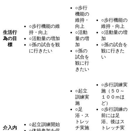
○歩行
機能の
維持・
○歩行機能の
○歩行機能の維
向上
維持・向上
生活行
持・向上
○活動
○活動量の増
為の目
○活動量の増加
量の増
加
標
○孫の試合を観
加
○孫の試合を
に行きたい
○孫の
観に行きた
試合を
い
観に行
きたい
○歩行訓練実
○起立
施（５０～
訓練実
１００ｍほ
施
ど）
○足
○歩行訓練の
浴・ス
前には足
トレッ
浴、後はス
○起立訓練開始
介入内
チ実施
トレッチ実
○体操参加を促