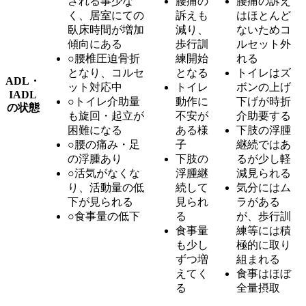
される事少な
腰痛の
腰痛の訴え
く、居室にての
訴えも
はほとんど
臥床時間が増加
減り、
ないためコ
傾向にある
歩行訓
ルセット外
○腰椎圧迫骨折
練開始
れる
となり、コルセ
となる
トイレはズ
ADL・
ット対応中
トイレ
ボンの上げ
IADL
○トイレ介助量
動作に
下げが時折
の状態
も旋回・起立が
不安が
介助要する
困難になる
ある様
下肢の浮腫
○腰の痛み・足
子
継続ではあ
の浮腫あり
下肢の
るが少し軽
○活気がなくな
浮腫継
減見られる
り、活動量の低
続して
気分にはム
下が見られる
見られ
ラがある
○食事量の低下
る
が、歩行訓
食事量
練等には積
も少し
極的に取り
ずつ増
組まれる
えてく
食事はほぼ
る
全量摂取