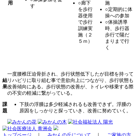
用
○廊下
施
す
を歩行
○定期的に体
器使用
操への参加
で歩行
○体操誘導
訓練実
時、歩行器
施（２
歩行で陽だ
５ｍ）
まりまで行
く
一度腰椎圧迫骨折され、歩行状態低下したが目標を持って
結
リハビリに取り組む事で意欲向上につながり、歩行状態も
果
改善傾向にある。歩行状態の改善が、トイレや移乗する際
の不安の軽減に繋がっている。
課
下肢の浮腫は多少軽減されるも改善できず。浮腫の
題
原因をしっかりと探っていき、改善に努めていく。
トップページ
｜
みかんの丘について
｜
ご家族の方