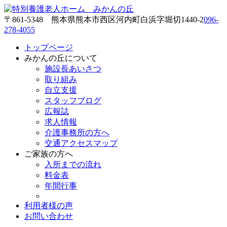
〒861-5348 熊本県熊本市西区河内町白浜字堀切1440-2
096-
278-4055
トップページ
みかんの丘について
施設長あいさつ
取り組み
自立支援
スタッフブログ
広報誌
求人情報
介護事務所の方へ
交通アクセスマップ
ご家族の方へ
入所までの流れ
料金表
年間行事
利用者様の声
お問い合わせ