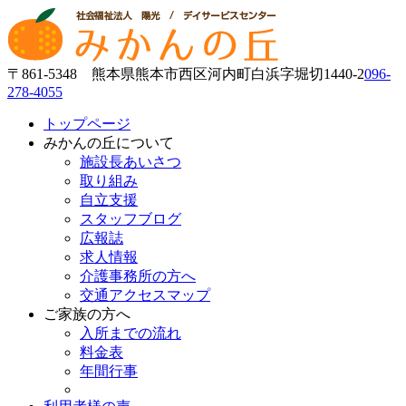
〒861-5348 熊本県熊本市西区河内町白浜字堀切1440-2
096-
278-4055
トップページ
みかんの丘について
施設長あいさつ
取り組み
自立支援
スタッフブログ
広報誌
求人情報
介護事務所の方へ
交通アクセスマップ
ご家族の方へ
入所までの流れ
料金表
年間行事