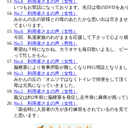
No.8 利用者さまの声（女性）
いつもお世話になっております。先日は母のDVDをあ
No.7 利用者さまの声（女性）
みかんの丘の皆様との母のあたたかな思い出は尽きませ
てまいります。
No.6 利用者さまの声（女性）
今回、私達家族のわがままを応援して下さって心より感
No.5 利用者さまの声（男性）
希望ね？特になかね。カラオケも毎日歌いよるし、ビー
って忙しかもん。
No.4 利用者さまの声（女性）
脳梗塞により食事摂取が難しくなりPEG増設となりま
No.3 利用者さまの声（女性）
みかんの丘の「オムツではなくトイレで排便をして頂く
母は元気になっていきました。
No.2 利用者さまの声（女性）
義父は約2年前に脳梗塞を発症し左半身に麻痺が残って
No.1 利用者さまの声（女性）
「面会時に入居者の方が歩行練習をされているのを見て
と思います」