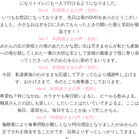
になりトイレにも一人で行けるようになりました。
No.8 利用者さまの声（女性）
いつもお世話になっております。先日は母のDVDをありがとうござい
ました。小さなおはぎを口に入れてもらったときの開いた眼と笑顔が最
高です！！
No.7 利用者さまの声（女性）
みかんの丘の皆様との母のあたたかな思い出は尽きませんが私たち家族
への母が残してくれた一番の大切な宝として皆様の最後まで母に寄り添
ってくださったそのお心を心に留めてまいります。
No.6 利用者さまの声（女性）
今回、私達家族のわがままを応援して下さって心より感謝申し上げま
す。おかげさまで、今のところ無事過ごしております。
No.5 利用者さまの声（男性）
希望ね？特になかね。カラオケも毎日歌いよるし、ビールも飲みよる。
職員さんとの話しも楽しい。したいことはたいていできよるよ。ここは
毎日、退屈せん。毎日することがあって忙しかもん。
No.4 利用者さまの声（女性）
脳梗塞により食事摂取が難しくなりPEG増設となりましたがみかんの
丘でそれを抜去することができ、以前よりずっとしっかりしてきまし
た。