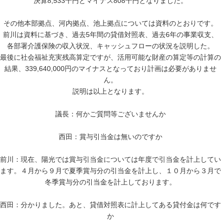
決算8,533千円とマイナス808千円となりました。
その他本部拠点、河内拠点、池上拠点については資料のとおりです。
前川は資料に基づき、過去5年間の貸借対照表、過去6年の事業収支、
各部署介護保険の収入状況、キャッシュフローの状況を説明した。
最後に社会福祉充実残高算定ですが、活用可能な財産の算定等の計算の
結果、339,640,000円のマイナスとなっており計画は必要がありませ
ん。
説明は以上となります。
議長：何かご質問等ございませんか
西田：賞与引当金は無いのですか
前川：現在、陽光では賞与引当金については年度で引当金を計上してい
ます。４月から９月で夏季賞与分の引当金を計上し、１０月から３月で
冬季賞与分の引当金を計上しております。
西田：分かりました。あと、貸借対照表に計上してある貸付金は何です
か