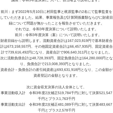
議長：令和3年度決算について、担当者より説明します。
前川：まず2022年5月10日に村田監事と梶原監事の2名にて監事監査を
していただきました。結果、事業報告及び計算関係書類ならびに財産目
録について問題が無かったことを報告させていただきます。
それでは、令和3年度決算について説明いたします。
前川：令和3年度決算（案）について説明いたします。
財産目録から説明します。流動資産合計は167,023,819円で基本財産合
計は673,158,557円、その他固定資産合計は66,457,935円、固定資産合
計で739,616,492円になり、資産合計で906,640,311円となりました。
次に流動負債合計は48,728,393円、固定負債合計は164,280,000円とな
り、負債合計で213,008,393円となりました。
資産合計－負債合計の差引純資産は693,631,918円となり、この金額が
資産登記の金額となります。
次に資金収支決算の法人全体として、
事業活動収入計 令和3年度2次補正519,784千円に対して決算521,547
千円とプラス1,763千円
事業活動支出計 令和3年度2次補正481,089千円に対して決算483,667
千円とプラス2,578千円