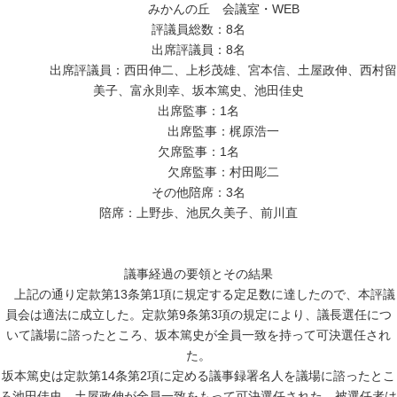
みかんの丘 会議室・WEB
評議員総数：8名
出席評議員：8名
出席評議員：西田伸二、上杉茂雄、宮本信、土屋政伸、西村留
美子、富永則幸、坂本篤史、池田佳史
出席監事：1名
出席監事：梶原浩一
欠席監事：1名
欠席監事：村田彫二
その他陪席：3名
陪席：上野歩、池尻久美子、前川直
議事経過の要領とその結果
上記の通り定款第13条第1項に規定する定足数に達したので、本評議
員会は適法に成立した。定款第9条第3項の規定により、議長選任につ
いて議場に諮ったところ、坂本篤史が全員一致を持って可決選任され
た。
坂本篤史は定款第14条第2項に定める議事録署名人を議場に諮ったとこ
ろ池田佳史、土屋政伸が全員一致をもって可決選任された。被選任者は