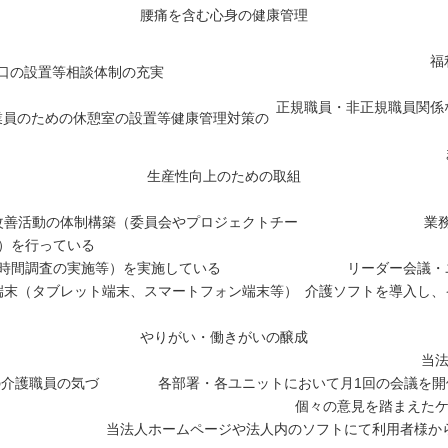
腰痛を含む心身の健康管理
福
口の設置等相談体制の充実
正規職員・非正規職員関係
業員のための休憩室の設置等健康管理対策の
生産性向上のための取組
改善活動の体制構築（委員会やプロジェクトチー
業
）を行っている
時間調査の実施等）を実施している
リーダー会議・
端末（タブレット端末、スマートフォン端末等）
介護ソフトを導入し、
やりがい・働きがいの醸成
当
の介護職員の気づ
各部署・各ユニットにおいて月1回の会議を
個々の意見を踏まえた
当法人ホームページや法人内のソフトにて利用者様か