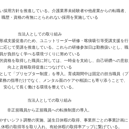
い採用方針を推進している。介護業界未経験者や他産業からの転職者、
・職歴・資格の有無にとらわれない採用を実施している
当法人としての取り組み
形成支援促進のため、ユニットリーダー研修・喀痰吸引等受講支援を行
に応じて受講を推進している。これらの研修参加日は勤務扱いとし、職
員が負担なく学べる環境づくりに努めている
的資格を取得した職員に対しては、一時金を支給し、自己研鑽への意欲
向上と資格取得促進につなげている
として「プリセプター制度」を導入。育成期間中は固定の担当職員（プ
業務の指導だけでなく、メンタル面のケアや相談にも寄り添うことで、
安心して長く働ける環境を整えている。
当法人としての取り組み
非正規職員から正規職員への転換制度の導入。
やすいシフト調整の実施、誕生日休暇の取得、事業所ごとの事業計画に
ュ休暇の取得等を取り入れ、有給休暇の取得率アップに繋げている。