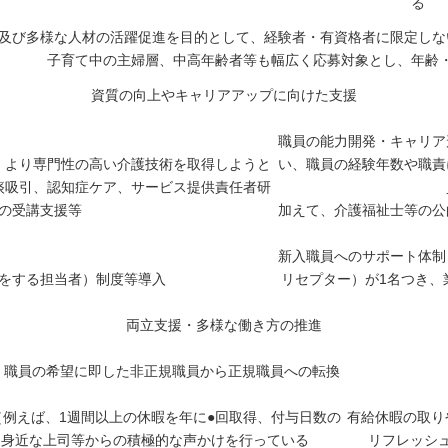
る
及び多様な人材の活躍促進を目的として、経験者・有資格者に限定しな
子育て中の主婦層、中高年齢者等も幅広く応募対象とし、年齢
資質の向上やキャリアアップに向けた支援
職員の能力開発・キャリア
、より専門性の高い介護技術を取得しようと
い、職員の経験年数や職責
痰吸引、認知症ケア、サービス提供責任者研
の受講支援等
加えて、介護福祉士等の公
新入職員へのサポート体制
をする担当者）制度等導入
リセプター）が1名つき、
両立支援・多様な働き方の推進
、職員の希望に即した非正規職員から正規職員への転換
例えば、1週間以上の休暇を年に●回取得、付与日数の
有給休暇の取り
、身近な上司等からの積極的な声かけを行っている
リフレッシ