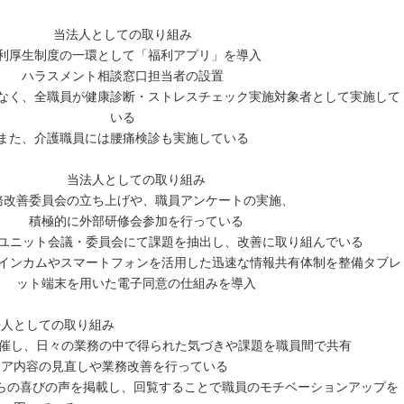
当法人としての取り組み
利厚生制度の一環として「福利アプリ」を導入
ハラスメント相談窓口担当者の設置
なく、全職員が健康診断・ストレスチェック実施対象者として実施して
いる
また、介護職員には腰痛検診も実施している
当法人としての取り組み
務改善委員会の立ち上げや、職員アンケートの実施、
積極的に外部研修会参加を行っている
ユニット会議・委員会にて課題を抽出し、改善に取り組んでいる
インカムやスマートフォンを活用した迅速な情報共有体制を整備タブレ
ット端末を用いた電子同意の仕組みを導入
法人としての取り組み
開催し、日々の業務の中で得られた気づきや課題を職員間で共有
ケア内容の見直しや業務改善を行っている
らの喜びの声を掲載し、回覧することで職員のモチベーションアップを