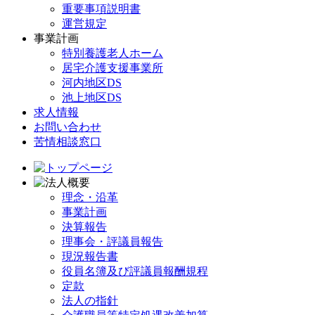
重要事項説明書
運営規定
事業計画
特別養護老人ホーム
居宅介護支援事業所
河内地区DS
池上地区DS
求人情報
お問い合わせ
苦情相談窓口
理念・沿革
事業計画
決算報告
理事会・評議員報告
現況報告書
役員名簿及び評議員報酬規程
定款
法人の指針