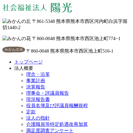
〒861-5348 熊本県熊本市西区河内町白浜字堀
切1440-2
〒860-0048 熊本県熊本市西区池上町774−1
〒860-0048 熊本県熊本市西区池上町516-1
トップページ
法人概要
理念・沿革
事業計画
決算報告
理事会・評議員報告
現況報告書
役員名簿及び評議員報酬規程
定款
法人の指針
介護職員等特定処遇改善加算
満足度調査アンケート